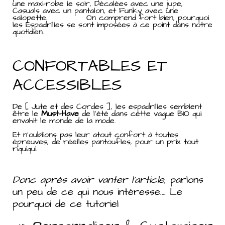
une maxi-robe le soir, Décalées avec une jupe,
Casuals avec un pantalon, et Funky avec une
salopette. On comprend fort bien, pourquoi
les Espadrilles se sont imposées à ce point dans notre
quotidien.
CONFORTABLES ET
ACCESSIBLES
De [ Jute et des Cordes ], les espadrilles semblent
être le
Must-Have
de l’été dans cette vague BIO qui
envahit le monde de la mode.
Et n’oublions pas leur atout confort à toutes
épreuves, de réelles pantoufles, pour un prix tout
riquiqui.
Donc après avoir vanter l’article
, parlons
un peu de ce qui nous intéresse…. Le
pourquoi de ce tutoriel