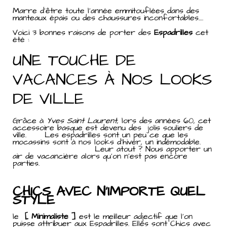
Marre d’être toute l’année emmitouflées dans des
manteaux épais ou des chaussures inconfortables….
Voici 3 bonnes raisons de porter des
Espadrilles
cet
été :
UNE TOUCHE DE
VACANCES À NOS LOOKS
DE VILLE
Grâce à
Yves Saint Laurent
, lors des années 60, cet
accessoire basque est devenu des jolis souliers de
ville. Les espadrilles sont un peu ce que les
mocassins sont à nos looks d’hiver, un indémodable.
Leur atout ? Nous apporter un
air de vacancière alors qu’on n’est pas encore
parties.
CHICS AVEC N’IMPORTE QUEL
STYLE
le
[ Minimaliste ]
est le meilleur adjectif que l’on
puisse attribuer aux Espadrilles. Elles sont Chics avec