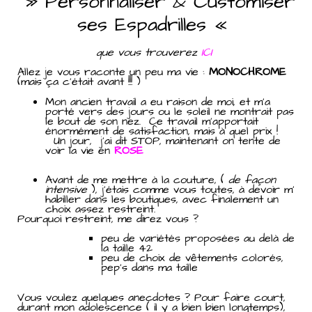
» Personnaliser & Customiser
ses Espadrilles «
que vous trouverez
ICI
Allez je vous raconte un peu ma vie :
MONOCHROME
(mais ça c’était avant !!! )
Mon ancien travail a eu raison de moi, et m’a
porté vers des jours ou le soleil ne montrait pas
le bout de son nez. Ce travail m’apportait
énormément de satisfaction, mais à quel prix !
Un jour, j’ai dit STOP, maintenant on tente de
voir la vie en
ROSE
Avant de me mettre à la couture, (
de façon
intensive
), j’étais comme vous toutes, à devoir m’
habiller dans les boutiques, avec finalement un
choix assez restreint.
Pourquoi restreint, me direz vous ?
peu de variétés proposées au delà de
la taille 42
peu de choix de vêtements colorés,
pep’s dans ma taille
Vous voulez quelques anecdotes ? Pour faire court,
durant mon adolescence ( il y a bien bien longtemps),