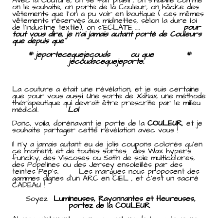
on le souhaite, on porte de la Couleur, on hâcke des
vêtements que l’on a pu voir en boutique ( ces mêmes
vêtements réservés aux midinettes, selon la dure loi
de l’industrie textile), on s’ECLATE ….
pour
tout vous dire, je n’ai jamais autant porté de Couleurs
que depuis que
# jeportecequejecouds ou que #
jecoudscequejeporte.
La couture a était une révélation, et je suis certaine
que pour vous aussi. Une sorte de
Xanax
, une méthode
thérapeutique qui devrait être prescrite par le milieu
médical.
Lol
Donc, voila, dorénavant je porte de la
COULEUR
, et je
souhaite partager cette révélation avec vous !
Il n’y a jamais autant eu de jolis coupons colorés qu’en
ce moment, et de toutes sortes… des Wax hypers
funcky, des Viscoses ou Satin de soie multicolores,
des Popelines ou des Jersey ensoleillés par des
teintes Pep’s. Les marques nous proposent des
gammes dignes d’un ARC en CIEL , et c’est un sacré
CADEAU !
Soyez
Lumineuses, Rayonnantes et Heureuses,
portez de la COULEUR