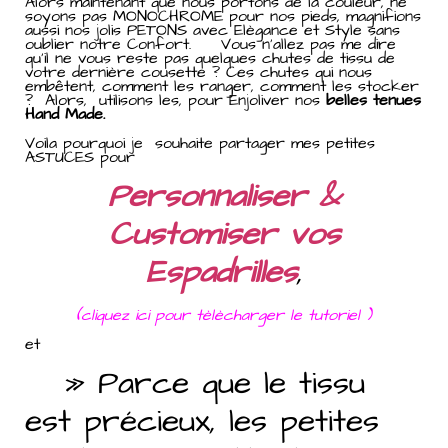
Alors maintenant que nous portons de la couleur, ne
soyons pas MONOCHROME pour nos pieds, magnifions
aussi nos jolis PETONS avec Elègance et Style sans
oublier notre Confort. Vous n’allez pas me dire
qu’il ne vous reste pas quelques chutes de tissu de
votre dernière cousette ? Ces chutes qui nous
embêtent, comment les ranger, comment les stocker
? Alors, utilisons les, pour Enjoliver nos
belles tenues
Hand Made.
Voila pourquoi je souhaite partager mes petites
ASTUCES pour
Personnaliser &
Customiser vos
Espadrilles
,
(
cliquez ici pour tèlècharger le tutoriel
)
et
» Parce que le tissu
est précieux, les petites