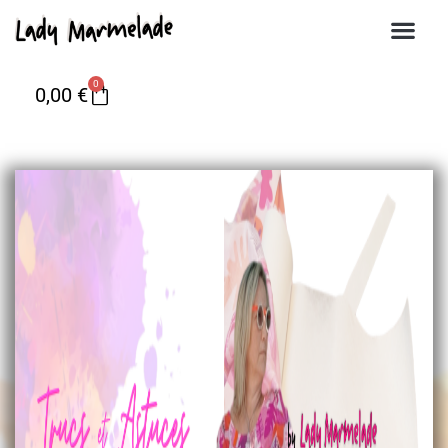
0
0,00
€