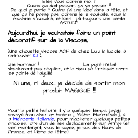
Etes vous comme moi ?
Quand ça doit passer, ça va passer !!!
De quoi je parle ? Quand j’ai une idée dans la tête, et
que ça ne passe pas, comme je le souhaite, sous la
machine à coudre, et bien…. j’ai toujours une petite
ASTUCE.
Aujourd’hui, je souhaitais faire un point
décoratif sur de la Viscose,
(Une chouette viscose AGF de chez Lulu la luciole, à
retrouver
ICI
),
Une horreur ! Le point n’était
absolument pas régulier, et le tissu se froissait entre
les points de l’aiguille.
Ni une, ni deux… je décide de sortir mon
produit MAGIQUE !!!
Pour la petite histoire, il y a quelques temps, j’avais
envoyé mon cher et tendre [ Mister Marmelade], à
la
Mercerie Hollande
, pour m’acheter quelques petites
bricoles, lors d’un de ses déplacements sur Arras (et
bien maintenant, vous le savez, je suis des Hauts de
France, et fière de l’être).