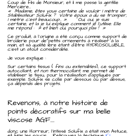
Coup de fils de Monsieur, et il me passe la gentille
Mercière…
« Madame, êtes vous certaine de vouloir 1 mètre de
Stabilisateur Solufix ? Votre époux a du se tromper,
1 mètre c’est beaucoup… ». Oui, oui, je suis
certaine, et la je lui explique comment je l’utilise. Elle
me répond : » et bien oui, pourquoi pas ! »
Ce produit, à l’origine a été conçu comme support de
broderie pour de petits ornements à réaliser à la
main, et sa qualité 1ère étant d’être HYDROSOLUBLE,
c’est un atout considérable.
Je vous explique :
Sur certains tissus (
fins ou extensibles
), ce support
autocollant,
et non thermocollant
, me permet de
stabiliser le tissu, pour la réalisation d’appliqués par
exemple. Solufix se colle par dessous ou par dessus,
ça dépends des projets.
Revenons, à notre histoire de
points décoratifs sur ma belle
viscose AGF….
donc une Horreur, l’intissé Solufix a était mon Astuce,
et finis les soucis…. Retrouvez la technique
ICI