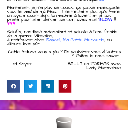
Maintenant, je n’ai plus de soucis, ça passe impeccable
sous le pied de ma Mac. Il ne restera plus qu’à faire
un cycle court dans la machine à laver… et je suis
prête pour aller danser ce soir, avec mon
SLOW
!!!
♥♥♥
Solufix, non-tissé autocollant et soluble à l’eau froide
de la gamme Vlieseline,
à retrouver chez
Rascol
,
Ma Petite Mercerie
, ou
ailleurs bien sûr.
Cette Astuce vous a plu ? En souhaitez-vous d ‘autres
? Faites le nous savoir…
et Soyez BELLE en FORMES avec
Lady Marmelade