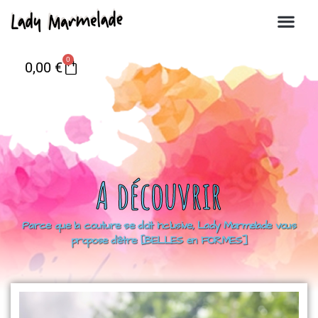
0
0,00
€
A découvrir
Parce que la couture se doit inclusive, Lady Marmelade vous
propose d’être [BELLES en FORMES]