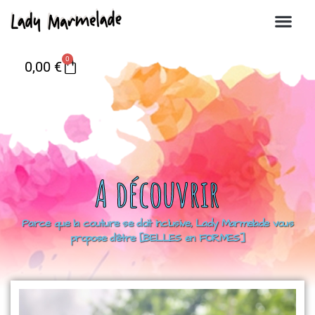
0
0,00
€
A découvrir
Parce que la couture se doit inclusive, Lady Marmelade vous
propose d’être [BELLES en FORMES]