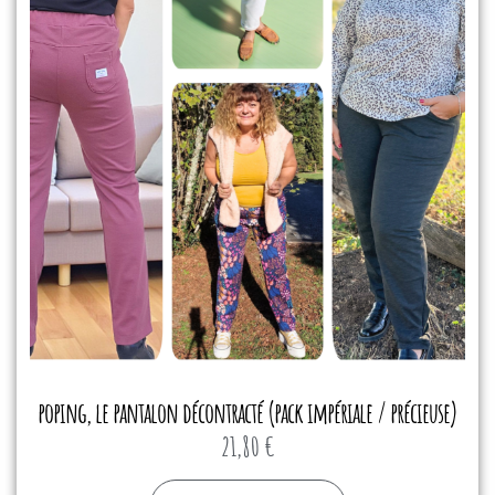
poping, le pantalon décontracté (pack impériale / précieuse)
21,80
€