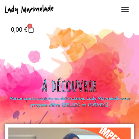
0
0,00
€
A découvrir
Parce que la couture se doit inclusive, Lady Marmelade vous
propose d’être [BELLES en FORMES]