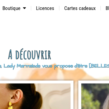
Boutique
Licences
Cartes cadeaux
B
A découvrir
sive, Lady Marmelade vous propose d’être [BEL