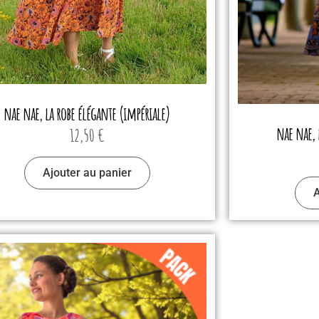
nae nae, la robe élégante (impériale)
nae nae, 
12,50
€
Ajouter au panier
A