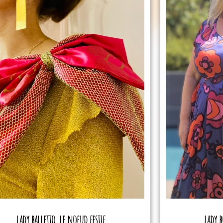
lady balletto, le noeud festif
lady b