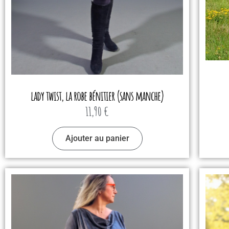
lady twist, la robe bénitier (sans manche)
11,90
€
Ajouter au panier