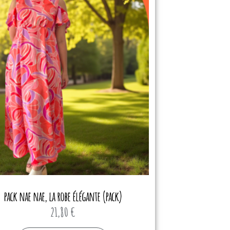
pack nae nae, la robe élégante (pack)
21,80
€