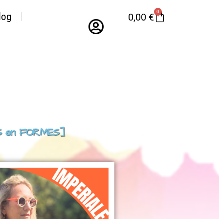
0
log
0,00
€
LES en FORMES]