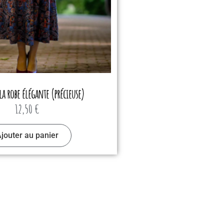
la robe élégante (précieuse)
12,50
€
jouter au panier