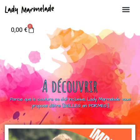
0
0,00
€
A découvrir
Parce que la couture se doit inclusive, Lady Marmelade vous
propose d’être [BELLES en FORMES]