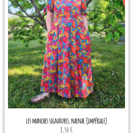
les manches signatures, naenae (impériale)
8,50
€