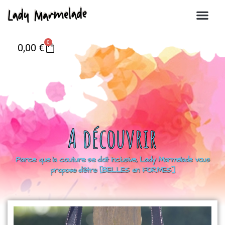
0
0,00
€
A découvrir
Parce que la couture se doit inclusive, Lady Marmelade vous
propose d’être [BELLES en FORMES]