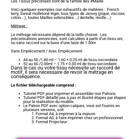
Les Tissus préconisés sont de la famille des #Maille.
Voici quelques exemples non exhaustifs de matières : French
terry, Sweat molletoné léger, tous types de Jersey (piqué, viscose,
coton….), toutes Mailles extensibles… ( dentelle, résille….)
Métrage :
Le métrage nécessaire dépend de la taille choisie. Les
préconisations annoncées, sont calculées à partir d’un tissu uni,
ou sans raccord sur la base d’une laize de 1.50m
Sans Empiècement / Avec Empiècement
44 au 50 /1.80 ml – 1.60 + 0.25 ml de tissu secondaire
52 au 60 /2.00ml – 1.75 + 0.30 ml de tissu secondaire
Dans le cas ou votre tissu nécessite un raccord de
motif, il sera nécessaire de revoir le métrage en
conséquence.
Le fichier téléchargeable comprend :
Tutoriel PDF pour imprimer et assembler nos Patrons
Tutoriel PDF détaillé pas à pas et illustré étapes par étapes
pour la réalisation du modèle
Le Patron PDF avec option calques, vous est fournis en
plusieurs versions, soit
Format A4, à imprimer à la maison
Format A0, à faire imprimer chez un professionnel
Format Projecteur