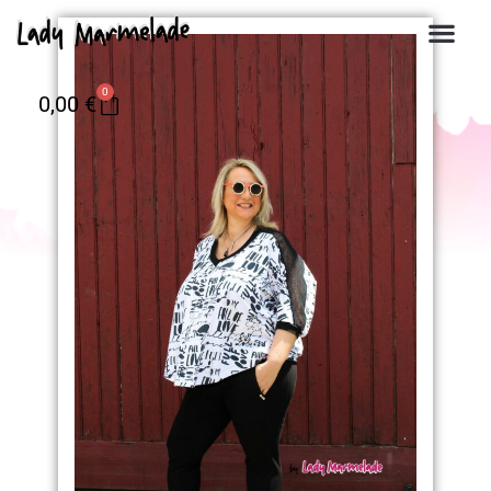
0
0,00
€