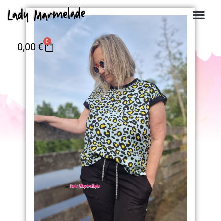
0
0,00
€