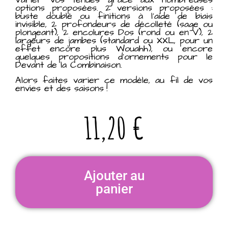
options proposées. 2 versions proposées :
buste doublé ou finitions à l’aide de biais
invisible, 2 profondeurs de décolleté (sage ou
plongeant), 2 encolures Dos (rond ou en V), 2
largeurs de jambes (standard ou XXL, pour un
effet encore plus Wouahh), ou encore
quelques propositions d’ornements pour le
Devant de la Combinaison.
Alors faites varier ce modèle, au fil de vos
envies et des saisons !
11,20
€
Ajouter au
panier