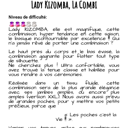
Lady Kizomba, La Combi
Niveau de difficulté:
Lady KIZOMBA, elle est magnifique, cette
combinaison, hyper tendance en cette saison,
le basique incontournable par excellence !!! Qui
n’a jamais rêvé de porter une combinaison ?
Le haut près du corps et le bas évasé, la
combinaison gagnante pour flatter tout type
de silhouette.
Ne cherchez plus ! Ultra confortable, vous
avez trouvé la tenue classe et habillée pour
vous rendre à vos cérémonies.
Réalisée dans un tissu fluide, cette
combinaison sera de la plus grande élégance
avec ses jambes amples, ou encore plus
amples (version XXL). Nous avons aussi prévu
de grandes poches, pour y mettre vos petits
précieux, parce que
« Les poches c’est la
Vie !!! ».
Varier vos tenues grâce aux nombreuses