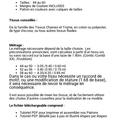
Tailles : 44 au 60
Marges de Couture INCLUSES
Patron en couleurs avec calques de tailles
Tissus conseillés :
De la famille des Tissus Chaines et Trame, en coton ou polyester,
de type Viscose, ou tous autres tissus fluides
Métrage :
Le métrage nécessaire dépend de la taille choisie. Les
préconisations annoncées, sont calculées à partir d’un tissu uni,
ou sans raccord sur la base d’une laize de 1.40m. (Combi /Combi
XXL /Doublure)
44 au 50 – 3.05 /3.40 / 0.60 ml
52 au 56 – 3.40 /3.90 / 0.75 ml
58 au 60 – 4.20/4.20 / 0.85 ml
Dans le cas ou votre tissu nécessite un raccord de
motif, ou une modification de stature (1.68 de base),
il sera nécessaire de revoir le métrage en
conséquence.
Il est aussi possible de mixer les tissus, et de facilement utiliser
des chutes d’autres cousettes pour la réalisation de ce modèle.
Le fichier téléchargeable comprend :
Tutoriel PDF pour imprimer et assembler nos Patrons
Tutoriel PDF détaillé pas à pas et illustré étapes par étapes