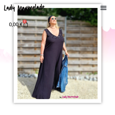
0
0,00
€