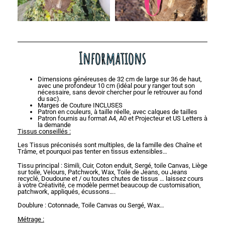
Informations
Dimensions généreuses de 32 cm de large sur 36 de haut,
avec une profondeur 10 cm (idéal pour y ranger tout son
nécessaire, sans devoir chercher pour le retrouver au fond
du sac).
Marges de Couture INCLUSES
Patron en couleurs, à taille réelle, avec calques de tailles
Patron fournis au format A4, A0 et Projecteur et US Letters à
la demande
Tissus conseillés :
Les Tissus préconisés sont multiples, de la famille des Chaîne et
Trâme, et pourquoi pas tenter en tissus extensibles…
Tissu principal : Simili, Cuir, Coton enduit, Sergé, toile Canvas, Liège
sur toile, Velours, Patchwork, Wax, Toile de Jeans, ou Jeans
recyclé, Doudoune et / ou toutes chutes de tissus … laissez cours
à votre Créativité, ce modèle permet beaucoup de customisation,
patchwork, appliqués, écussons….
Doublure : Cotonnade, Toile Canvas ou Sergé, Wax…
Métrage :