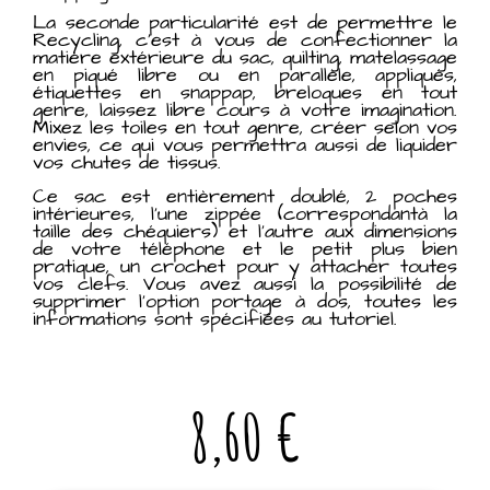
La seconde particularité est de permettre le
Recycling, c’est à vous de confectionner la
matière extérieure du sac, quilting, matelassage
en piqué libre ou en parallèle, appliqués,
étiquettes en snappap, breloques en tout
genre, laissez libre cours à votre imagination.
Mixez les toiles en tout genre, créer selon vos
envies, ce qui vous permettra aussi de liquider
vos chutes de tissus.
Ce sac est entièrement doublé, 2 poches
intérieures, l’une zippée (correspondantà la
taille des chéquiers) et l’autre aux dimensions
de votre téléphone et le petit plus bien
pratique, un crochet pour y attacher toutes
vos clefs. Vous avez aussi la possibilité de
supprimer l’option portage à dos, toutes les
informations sont spécifiées au tutoriel.
8,60
€