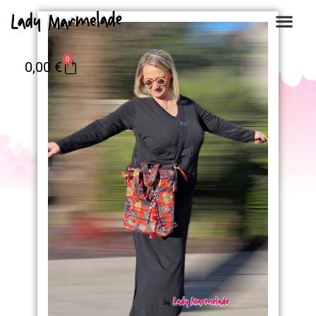
0
0,00
€