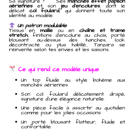
Sa signature ? Ses
manches effet papillon
aériennes
et son
jeu d’encolures
, dont le
délicat
col foulard
, qui donnent toute son
identité au modèle.
Un patron modulable
Tissus en
maille
ou en
chaîne et trame
stretch
, finitions d’encolure au choix, porté
blousant au-dessus des hanches, look
décontracté ou plus habillé… Tanzara se
réinvente selon tes envies et les saisons.
Ce qui rend ce modèle unique
Un top fluide au style bohème aux
manches aériennes
Son col foulard délicatement drapé,
signature d’une élégance naturelle.
Une pièce facile à assortir au quotidien
comme pour les jolies occasions
Un porté blousant flatteur, fluide et
confortable