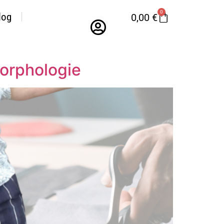
0
log
0,00
€
morphologie