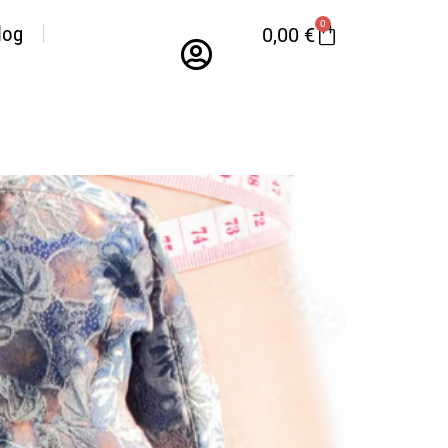
0
log
0,00
€