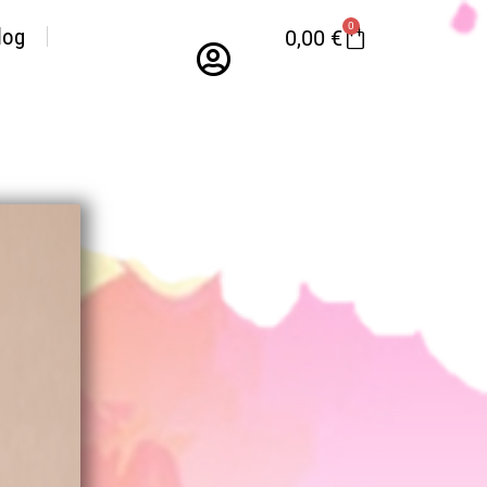
0
log
0,00
€