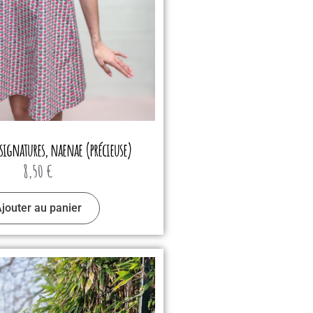
signatures, naenae (précieuse)
8,50
€
jouter au panier