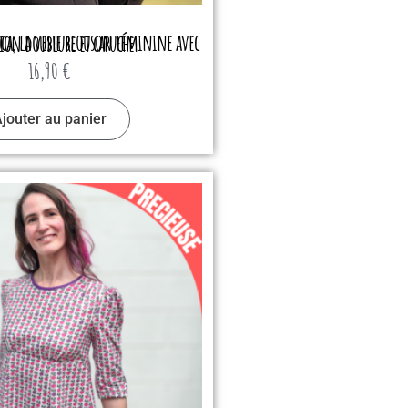
ioca, la veste blouson féminine avec extension doublure et capuche
16,90
€
jouter au panier