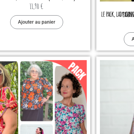
11,90
€
le pack, lady car
Ajouter au panier
A