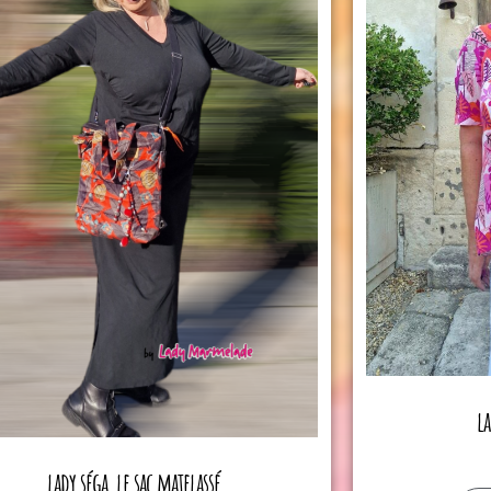
la
lady séga, le sac matelassé