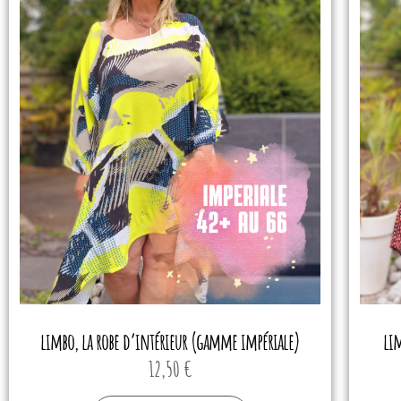
limbo, la robe d’intérieur (gamme impériale)
lim
12,50
€