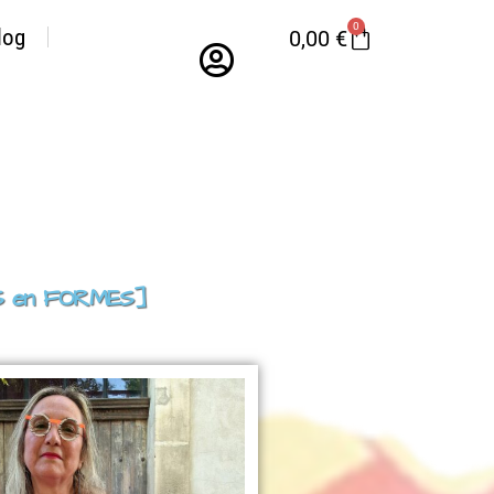
0
log
0,00
€
LES en FORMES]