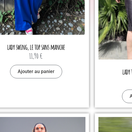
lady swing, le top sans manche
11,90
€
lady 
Ajouter au panier
A