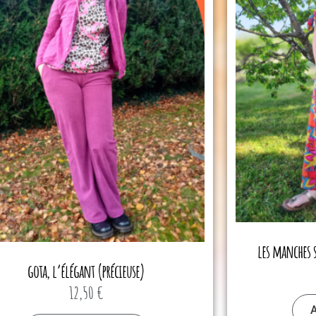
les manches 
gota, l’élégant (précieuse)
12,50
€
A