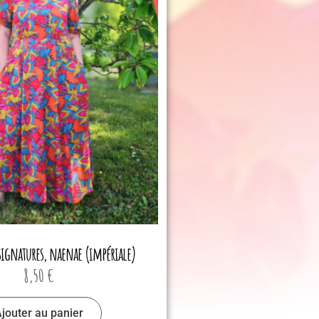
signatures, naenae (impériale)
8,50
€
jouter au panier