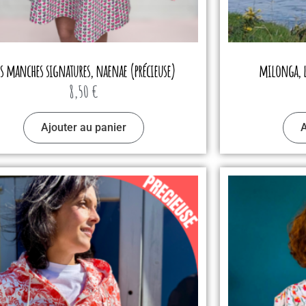
es manches signatures, naenae (précieuse)
milonga, l
8,50
€
Ajouter au panier
A