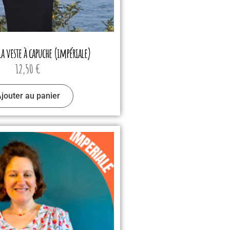
a veste à capuche (impériale)
12,50
€
jouter au panier