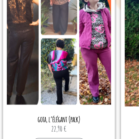
gota, l’élégant (pack)
22,90
€