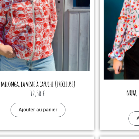
milonga, la veste à capuche (précieuse)
nora, 
12,50
€
Ajouter au panier
A