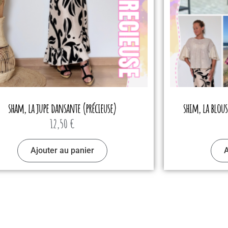
sham, la jupe dansante (précieuse)
shim, la blou
12,50
€
Ajouter au panier
A