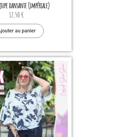
 jupe dansante (impériale)
12,50
€
jouter au panier