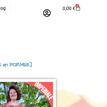
0
log
0,00
€
LES en FORMES]