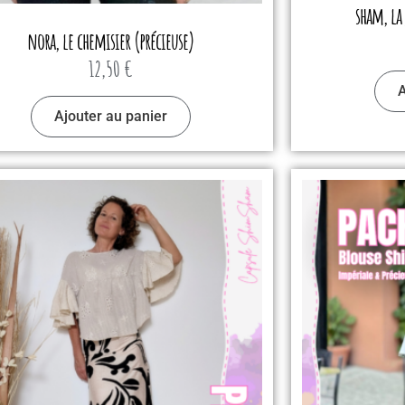
sham, la
nora, le chemisier (précieuse)
12,50
€
A
Ajouter au panier