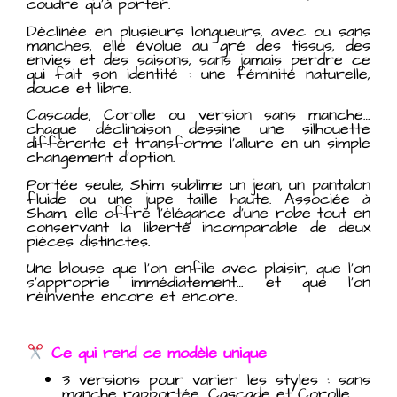
coudre qu’à porter.
Déclinée en plusieurs longueurs, avec ou sans
manches, elle évolue au gré des tissus, des
envies et des saisons, sans jamais perdre ce
qui fait son identité : une féminité naturelle,
douce et libre.
Cascade, Corolle ou version sans manche…
chaque déclinaison dessine une silhouette
différente et transforme l’allure en un simple
changement d’option.
Portée seule, Shim sublime un jean, un pantalon
fluide ou une jupe taille haute. Associée à
Sham, elle offre l’élégance d’une robe tout en
conservant la liberté incomparable de deux
pièces distinctes.
Une blouse que l’on enfile avec plaisir, que l’on
s’approprie immédiatement… et que l’on
réinvente encore et encore.
Ce qu
i rend ce modèle unique
3 versions pour varier les styles : sans
manche rapportée, Cascade et Corolle.