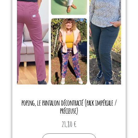
poping, le pantalon décontracté (pack impériale /
précieuse)
21,80
€