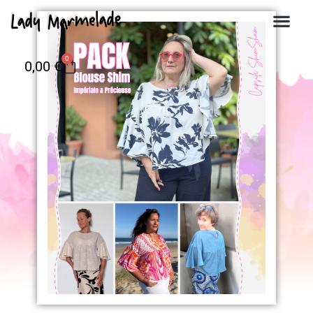
0
0,00
€