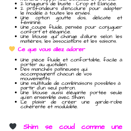
2 longueurs de buste : Crop et Élancée.
2 profondeurs d’encolure pour adapter
le modèle à toutes les envies.
Une option goutte dos, délicate et
féminine.
Une coupe fluide, pensée pour conjuguer
confort et élégance.
Une blouse qui change d’allure selon les
matières, les associations et les saisons.
Ce que vous allez adorer
Une pièce fluide et confortable, facile à
porter au quotidien.
Des manches patineuses qui
accompagnent chacun de vos
mouvements.
Une multitude de combinaisons possibles à
partir d’un seul patron.
Une blouse aussi élégante portée seule
qu’en ensemble avec Sham.
Le plaisir de créer une garde-robe
cohérente et modulable.
Shim se coud comme une