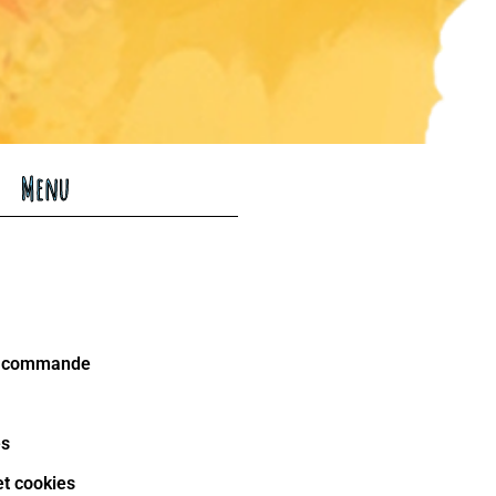
Menu
la commande
es
et cookies