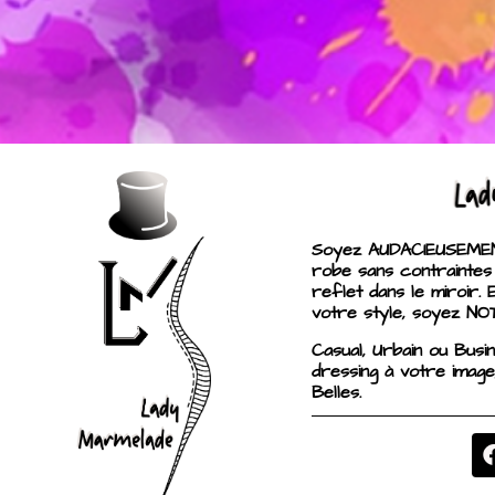
Soyez AUDACIEUSEMENT
robe sans contraintes
reflet dans le miroir. 
votre style, soyez NO
Casual, Urbain ou Busi
dressing à votre image
Belles.