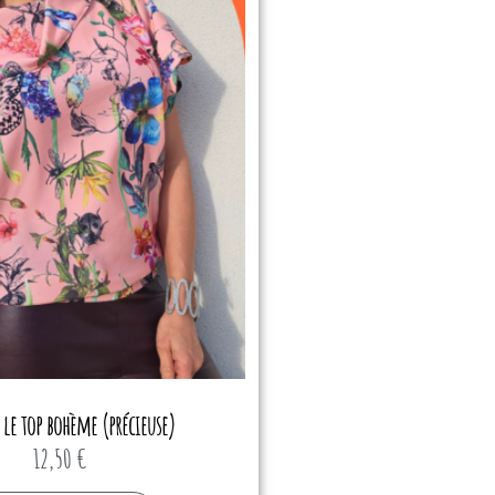
 le top bohème (précieuse)
12,50
€