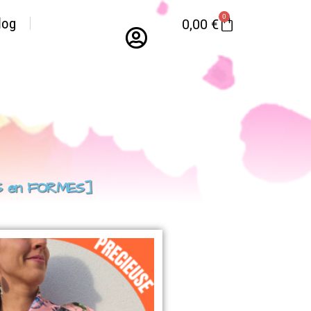
0
log
0,00
€
LES en FORMES]