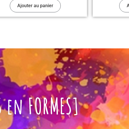
Ajouter au panier
A
S en FORMES]