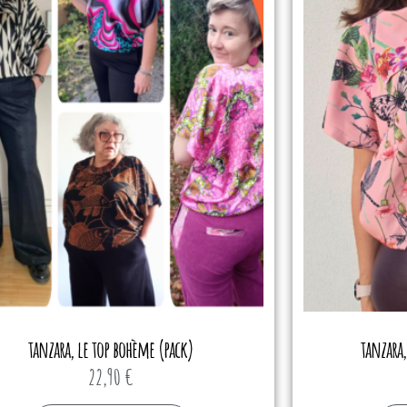
tanzara, le top bohème (pack)
tanzara,
22,90
€