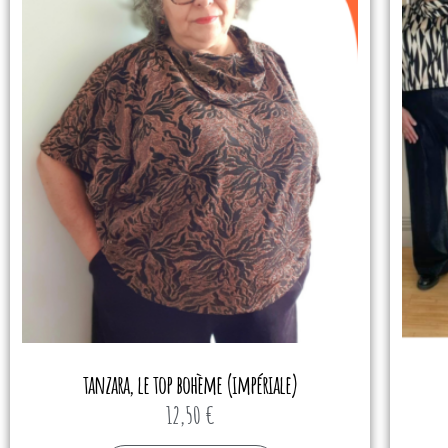
tanzara, le top bohème (impériale)
12,50
€