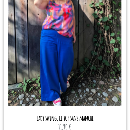
lady swing, le top sans manche
11,90
€