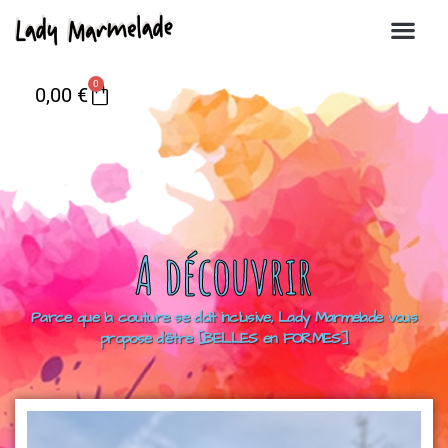
0
0,00
€
A découvrir
Parce que la couture se doit inclusive, Lady Marmelade vous
propose d’être [BELLES en FORMES]