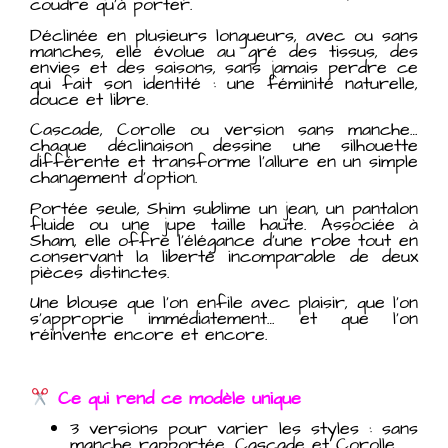
coudre qu’à porter.
Déclinée en plusieurs longueurs, avec ou sans
manches, elle évolue au gré des tissus, des
envies et des saisons, sans jamais perdre ce
qui fait son identité : une féminité naturelle,
douce et libre.
Cascade, Corolle ou version sans manche…
chaque déclinaison dessine une silhouette
différente et transforme l’allure en un simple
changement d’option.
Portée seule, Shim sublime un jean, un pantalon
fluide ou une jupe taille haute. Associée à
Sham, elle offre l’élégance d’une robe tout en
conservant la liberté incomparable de deux
pièces distinctes.
Une blouse que l’on enfile avec plaisir, que l’on
s’approprie immédiatement… et que l’on
réinvente encore et encore.
Ce qu
i rend ce modèle unique
3 versions pour varier les styles : sans
manche rapportée, Cascade et Corolle.