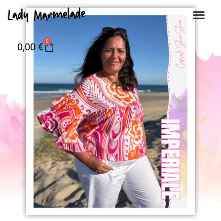
0
0,00
€