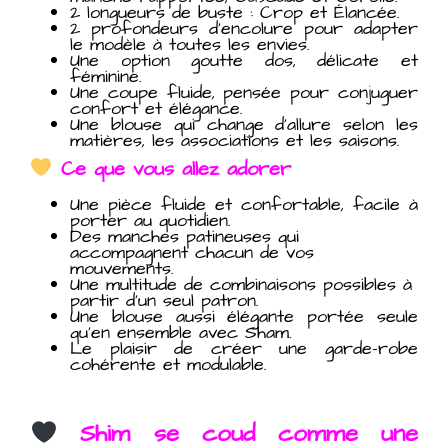
2 longueurs de buste : Crop et Élancée.
2 profondeurs d’encolure pour adapter
le modèle à toutes les envies.
Une option goutte dos, délicate et
féminine.
Une coupe fluide, pensée pour conjuguer
confort et élégance.
Une blouse qui change d’allure selon les
matières, les associations et les saisons.
Ce que vous allez adorer
Une pièce fluide et confortable, facile à
porter au quotidien.
Des manches patineuses qui
accompagnent chacun de vos
mouvements.
Une multitude de combinaisons possibles à
partir d’un seul patron.
Une blouse aussi élégante portée seule
qu’en ensemble avec Sham.
Le plaisir de créer une garde-robe
cohérente et modulable.
Shim se coud comme une