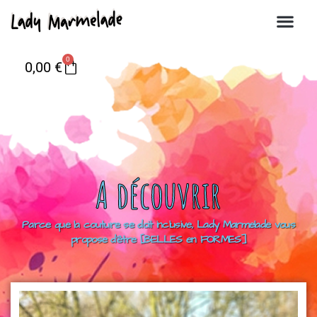
0
0,00
€
A découvrir
Parce que la couture se doit inclusive, Lady Marmelade vous
propose d’être [BELLES en FORMES]